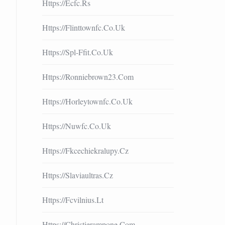
Https://ecfc.rs
Https://flinttownfc.co.uk
Https://spl-Ffit.co.uk
Https://ronniebrown23.com
Https://horleytownfc.co.uk
Https://nuwfc.co.uk
Https://fkcechiekralupy.cz
Https://slaviaultras.cz
Https://fcvilnius.lt
Https://christierampone.com