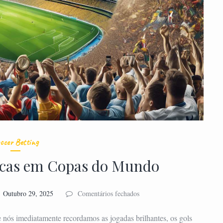
ccer Betting
ricas em Copas do Mundo
em
Outubro 29, 2025
Comentários fechados
7
Surpresas
ós imediatamente recordamos as jogadas brilhantes, os gols