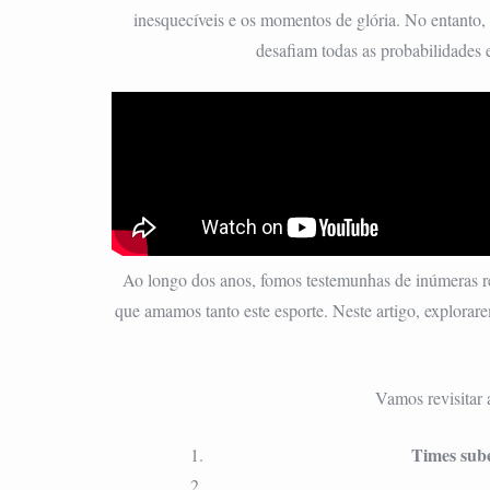
inesquecíveis e os momentos de glória. No entanto,
desafiam todas as probabilidades e
Ao longo dos anos, fomos testemunhas de inúmeras r
que amamos tanto este esporte. Neste artigo, explorar
Vamos revisitar
Times sube