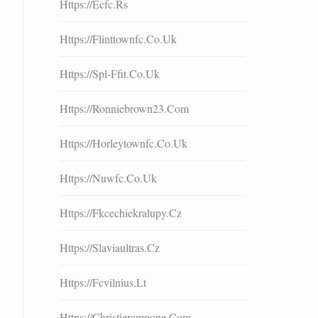
Https://ecfc.rs
Https://flinttownfc.co.uk
Https://spl-Ffit.co.uk
Https://ronniebrown23.com
Https://horleytownfc.co.uk
Https://nuwfc.co.uk
Https://fkcechiekralupy.cz
Https://slaviaultras.cz
Https://fcvilnius.lt
Https://christierampone.com