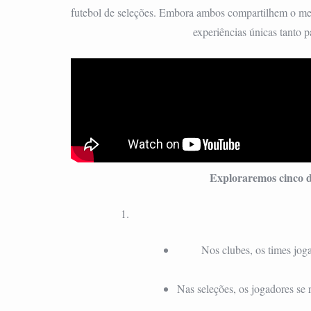
futebol de seleções. Embora ambos compartilhem o me
experiências únicas tanto p
Exploraremos cinco d
Nos clubes, os times jo
Nas seleções, os jogadores se